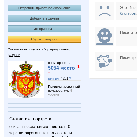
Gala N
Irisko
Этот блог
Отправить приватное сообщение
блогеров
.
Добавить в друзья
Игнорировать
Lynx.pts
MIX-2-MISS
Посетит
Сделать подарок
Совместная покупка: сбор предоплаты,
раздачи
Natacha2010
Nayad
Посмотре
популярность:
-1
5054 место
↓
рейтинг
4281
?
Tau
VerukS
Привилегированный
пользователь
5
уровня
anusha21
dele
Статистика портрета:
сейчас просматривают портрет - 0
зарегистрированные пользователи