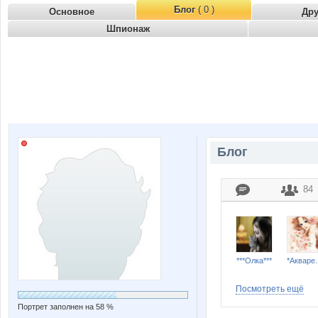
Блог
( 0 )
Основное
Др
Шпионаж
Блог
84
***Олка***
*Ак
Посмотреть ещё
Портрет заполнен на 58 %